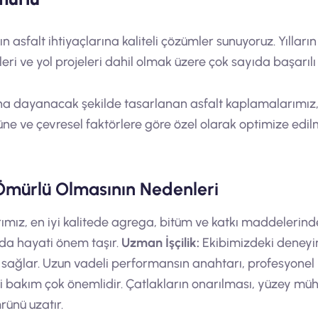
n asfalt ihtiyaçlarına kaliteli çözümler sunuyoruz. Yıllar
leri ve yol projeleri dahil olmak üzere çok sayıda başarılı
na dayanacak şekilde tasarlanan asfalt kaplamalarımız, u
küne ve çevresel faktörlere göre özel olarak optimize edi
Ömürlü Olmasının Nedenleri
rımız, en iyi kalitede agrega, bitüm ve katkı maddelerin
ada hayati önem taşır.
Uzman İşçilik:
Ekibimizdeki deneyim
nı sağlar. Uzun vadeli performansın anahtarı, profesyone
i bakım çok önemlidir. Çatlakların onarılması, yüzey mü
rünü uzatır.