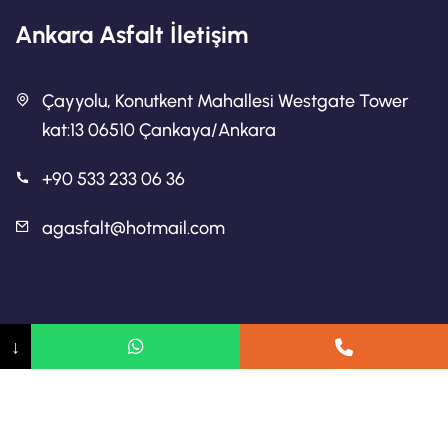
Ankara Asfalt İletişim
Çayyolu, Konutkent Mahallesi Westgate Tower
kat:13 06510 Çankaya/Ankara
+90 533 233 06 36
agasfalt@hotmail.com
Ankara Asfalt
↓
Ankara Asfalt Firmaları
Ankara Yol Yapımı
2024 Telif hakkı Asfalt Ankara.