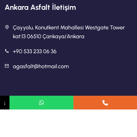
Ankara Asfalt İletişim
Çayyolu, Konutkent Mahallesi Westgate Tower
kat:13 06510 Çankaya/Ankara
+90 533 233 06 36
agasfalt@hotmail.com
Ankara Asfalt
↓
Ankara Asfalt Firmaları
Ankara Yol Yapımı
2024 Telif hakkı Asfalt Ankara.