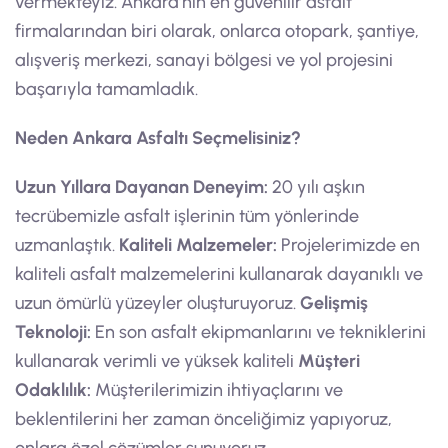
vermekteyiz. Ankara’nın en güvenilir asfalt
firmalarından biri olarak, onlarca otopark, şantiye,
alışveriş merkezi, sanayi bölgesi ve yol projesini
başarıyla tamamladık.
Neden Ankara Asfaltı Seçmelisiniz?
Uzun Yıllara Dayanan Deneyim:
20 yılı aşkın
tecrübemizle asfalt işlerinin tüm yönlerinde
uzmanlaştık.
Kaliteli Malzemeler:
Projelerimizde en
kaliteli asfalt malzemelerini kullanarak dayanıklı ve
uzun ömürlü yüzeyler oluşturuyoruz.
Gelişmiş
Teknoloji:
En son asfalt ekipmanlarını ve tekniklerini
kullanarak verimli ve yüksek kaliteli
Müşteri
Odaklılık:
Müşterilerimizin ihtiyaçlarını ve
beklentilerini her zaman önceliğimiz yapıyoruz,
onlara özel çözümler sunuyoruz.