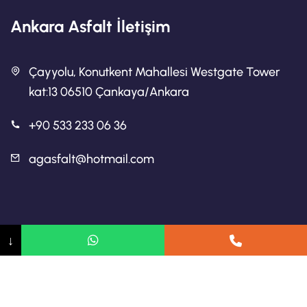
Ankara Asfalt İletişim
Çayyolu, Konutkent Mahallesi Westgate Tower
kat:13 06510 Çankaya/Ankara
+90 533 233 06 36
agasfalt@hotmail.com
Ankara Asfalt
↓
Ankara Asfalt Firmaları
Ankara Yol Yapımı
2024 Telif hakkı Asfalt Ankara.