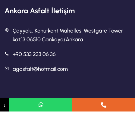
Ankara Asfalt İletişim
Çayyolu, Konutkent Mahallesi Westgate Tower
kat:13 06510 Çankaya/Ankara
+90 533 233 06 36
agasfalt@hotmail.com
Ankara Asfalt
↓
Ankara Asfalt Firmaları
Ankara Yol Yapımı
2024 Telif hakkı Asfalt Ankara.