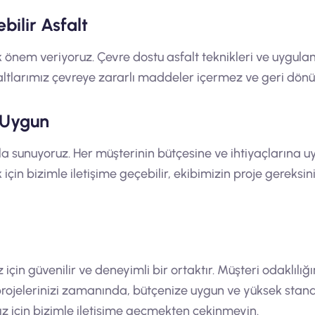
ilir Asfalt
nem veriyoruz. Çevre dostu asfalt teknikleri ve uygulamal
sfaltlarımız çevreye zararlı maddeler içermez ve geri dönüşt
 Uygun
rla sunuyoruz. Her müşterinin bütçesine ve ihtiyaçlarına 
 için bizimle iletişime geçebilir, ekibimizin proje gereksi
z için güvenilir ve deneyimli bir ortaktır. Müşteri odaklılığ
 projelerinizi zamanında, bütçenize uygun ve yüksek st
nız için bizimle iletişime geçmekten çekinmeyin.