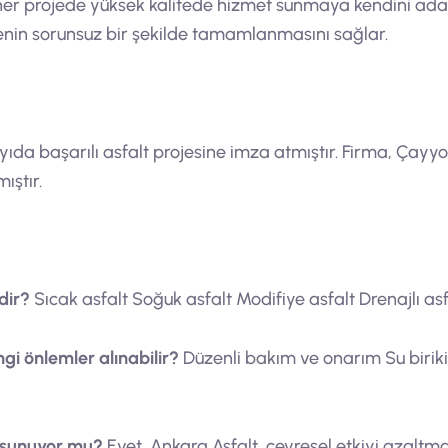
e her projede yüksek kalitede hizmet sunmaya kendini adamı
jenin sorunsuz bir şekilde tamamlanmasını sağlar.
ıda başarılı asfalt projesine imza atmıştır. Firma, Çayyo
ıştır.
dir?
Sıcak asfalt Soğuk asfalt Modifiye asfalt Drenajlı asf
gi önlemler alınabilir?
Düzenli bakım ve onarım Su birikin
i sunuyor mu?
Evet, Ankara Asfalt, çevresel etkiyi azalt