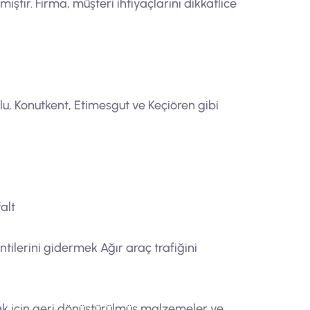
ştır. Firma, müşteri ihtiyaçlarını dikkatlice
lu, Konutkent, Etimesgut ve Keçiören gibi
alt
tilerini gidermek Ağır araç trafiğini
mak için geri dönüştürülmüş malzemeler ve